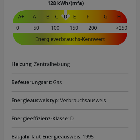
128
kWh/(m²a)
A+
A
B
C
D
E
F
G
H
0
50
100
150
200
>250
Energieverbrauchs-Kennwert
Heizung
: Zentralheizung
Befeuerungsart
: Gas
Energieausweistyp
: Verbrauchsausweis
Energieeffizienz-Klasse
: D
Baujahr laut Energieausweis
: 1995