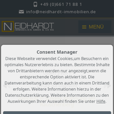
+49 (0)661 71 88 1
info@neidhardt-immobilien.de
MENÜ
Consent Manager
Diese Webseite verwendet Cookies,um Besuchern ein
optimales Nutzererlebnis zu bieten. Bestimmte Inhalte
von Drittanbietern werden nur angezeigt,wenn die
Objekt 3 von 7
entsprechende Option aktiviert ist. Die
Datenverarbeitung kann dann auch in einem Drittland
Zurück zur Übersicht
erfolgen. Weitere Informationen hierzu in der
Datenschutzerklärung. Weitere Informationen zu den
Verkauft !!! Schöne Wohnung am
Auswirkungen Ihrer Auswahl finden Sie unter
Hilfe
.
Rauschenberg
Objekt-Nr.: 0016