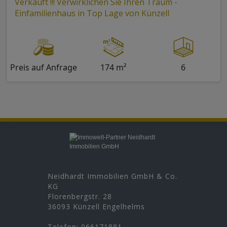
Verkauft !!! Verwirklichen Sie Ihren Traum -
Einfamilienhaus in Top Lage von Künzell
Preis auf Anfrage
174 m²
6
Neidhardt Immobilien GmbH & Co.
KG
Florenbergstr. 28
36093 Künzell Engelhelms
Telefon:
066171881