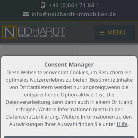
+49 (0)661 71 88 1
info@neidhardt-immobilien.de
MENÜ
Consent Manager
Diese Webseite verwendet Cookies,um Besuchern ein
optimales Nutzererlebnis zu bieten. Bestimmte Inhalte
von Drittanbietern werden nur angezeigt,wenn die
Objekt 1 von 7
entsprechende Option aktiviert ist. Die
Datenverarbeitung kann dann auch in einem Drittland
Zurück zur Übersicht
erfolgen. Weitere Informationen hierzu in der
Datenschutzerklärung. Weitere Informationen zu den
Verkauft !!! Gepflegtes
Auswirkungen Ihrer Auswahl finden Sie unter
Hilfe
.
Einfamilienhaus in der Idylischen
Rhön