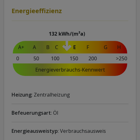
Energieeffizienz
132
kWh/(m²a)
A+
A
B
C
D
E
F
G
H
0
50
100
150
200
>250
Energieverbrauchs-Kennwert
Heizung
: Zentralheizung
Befeuerungsart
: Öl
Energieausweistyp
: Verbrauchsausweis